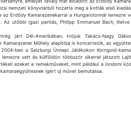
lóversenyre, amelyet tavaly már előadott az Erdődy Kamara
árizsi nemzeti könyvtárból hozatta meg a kották első kiad
rsze az Erdődy Kamarazenekarral a Hungarotonnál lemezre v
. Az utóbbi igazi paritás, Philipp Emmanuel Bach, illet
rég járt Dél-Amerikában, triójuk Takács-Nagy Gábo
 Kamarazenei Műhely alapítója is koncertezik, az együtte
ll. 2004-ben a Salzburgi Ünnepi Játékokon Korngold-kama
 lemezre vett és külföldön többször sikerrel játszott Laj
rtékeli ezeket a remekműveket, mint például a londoni kö
a kamaraegyüttesnek ígért új művet bemutassa.