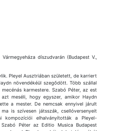
i Vármegyeháza díszudvarán (Budapest V.,
. Pleyel Ausztriában született, de karriert
 Haydn növendékéül szegődött. Több szállal
es mecénás karmestere. Szabó Péter, az est
e azt meséli, hogy egyszer, amikor Haydn
tette a mester. De nemcsak ennyivel járult
ma is szívesen játsszák, csellóversenyeit
i kompozíciói elhalványították a Pleyel-
s. Szabó Péter az Editio Musica Budapest