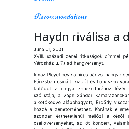
Recommendations
Haydn riválisa a
June 01, 2001
XVIII. századi zenei ritkaságok címmel 
Városház u. 7.) ad hangversenyt.
Ignaz Pleyel neve a híres párizsi hangvers
Párizsban csinált: kiadót és hangszergyár
kötődött a magyar zenekultúrához, lévén e
szólistája, a Végh Sándor Kamarazenekar
alkotókedve alábbhagyott, Erdődy visszahí
hozzá a zenetörténethez. Korának elismer
azonban érthetetlenül mellőzi a késői u
csellóversenyeket, az öt koncert, valam