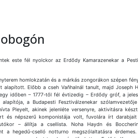
 dobogón
péntek este fél nyolckor az Erdődy Kamarazenekar a Pest
enyterem homlokzatán és a márkás zongorákon szépen fénylik
at alapított. Előbb a cseh Vaňhalnál tanult, majd Joseph
gy időben – 1777-től fél évtizedig – Erdődy gróf, a jel
 alapítója, a Budapesti Fesztiválzenekar szólamvezetőj
vta Pleyelt, akinek jelenléte versenyre, aktivitásra kész
t és népszerű komponistája volt, fuvolára írt darabjait 
tókor – állítja a csellista. Noha Haydn és Boccherin
int a hegedű-cselló notturno megszólaltatásra érdeme