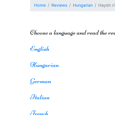
Home
Reviews
Hungarian
Haydn ri
Choose a language and read the re
English
Hungarian
German
Italian
French