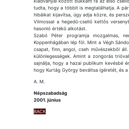
kiadványai között bukkant rá az első csel
tudta, hogy a többit is megtalálhatja. A p
hibáikat kijavítsa, úgy adja közre, és pe
Vilmossal a hegedű-cselló kettős versenyt
hasonló értékű alkotást.
Szabó Péter programja mozgalmas, nem
Koppenhágában lép föl. Mint a Végh Sándor
csapat, finn, angol, cseh művészekből á
különlegességek. Amint a zongorás trióval
sajnálja, hogy a hazai publikum kevésbé é
hogy Kurtág György beváltsa ígéretét, és 
A. M.
Népszabadság
2001. június
BACK