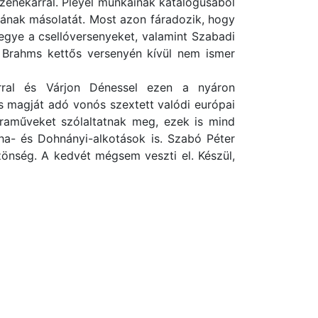
zenekarral. Pleyel munkáinak katalógusából
ásának másolatát. Most azon fáradozik, hogy
egye a csellóversenyeket, valamint Szabadi
ve Brahms kettős versenyén kívül nem ismer
rral és Várjon Dénessel ezen a nyáron
s magját adó vonós szextett valódi európai
raműveket szólaltatnak meg, ezek is mind
tha- és Dohnányi-alkotások is. Szabó Péter
zönség. A kedvét mégsem veszti el. Készül,