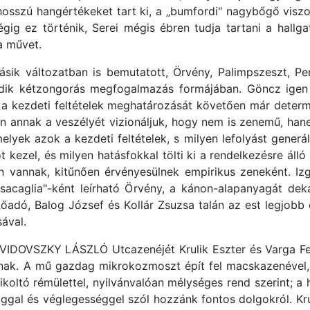
sszú hangértékeket tart ki, a „bumfordi" nagybőgő viszo
gig ez történik, Serei mégis ébren tudja tartani a hall
a művet.
 változatban is bemutatott, Örvény, Palimpszeszt, Pe
sodik kétzongorás megfogalmazás formájában. Göncz igen 
a kezdeti feltételek meghatározását követően már determi
n annak a veszélyét vizionáljuk, hogy nem is zenemű, hane
yek azok a kezdeti feltételek, s milyen lefolyást generá
kezel, és milyen hatásfokkal tölti ki a rendelkezésre álló
en vannak, kitűnően érvényesülnek empirikus zeneként. 
ssacaglia"-ként leírható Örvény, a kánon-alapanyagát d
őadó, Balog József és Kollár Zsuzsa talán az est legjobb e
ával.
 VIDOVSZKY LÁSZLÓ Utcazenéjét Krulik Eszter és Varga Fer
nak. A mű gazdag mikrokozmoszt épít fel macskazenével,
koltó rémülettel, nyilvánvalóan mélységes rend szerint; a h
ággal és véglegességgel szól hozzánk fontos dolgokról. K