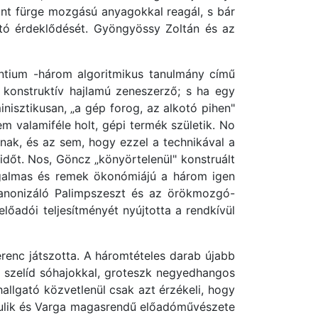
nt fürge mozgású anyagokkal reagál, s bár
gató érdeklődését. Gyöngyössy Zoltán és az
ntium -három algoritmikus tanulmány című
konstruktív hajlamú zeneszerző; s ha egy
nisztikusan, „a gép forog, az alkotó pihen"
m valamiféle holt, gépi termék születik. No
lnak, és az sem, hogy ezzel a technikával a
 időt. Nos, Göncz „könyörtelenül" konstruált
Izgalmas és remek ökonómiájú a három igen
ekanonizáló Palimpszeszt és az örökmozgó-
lőadói teljesítményét nyújtotta a rendkívül
enc játszotta. A háromtételes darab újabb
 szelíd sóhajokkal, groteszk negyedhangos
allgató közvetlenül csak azt érzékeli, hogy
rulik és Varga magasrendű előadóművészete