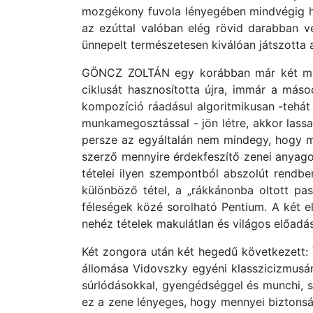
mozgékony fuvola lényegében mindvégig ho
az ezúttal valóban elég rövid darabban vé
ünnepelt természetesen kiválóan játszotta 
GÖNCZ ZOLTÁN egy korábban már két másik
ciklusát hasznosította újra, immár a má
kompozíció ráadásul algoritmikusan -tehát 
munkamegosztással - jön létre, akkor lassa
persze az egyáltalán nem mindegy, hogy mel
szerző mennyire érdekfeszítő zenei anyagot 
tételei ilyen szempontból abszolút rendb
különböző tétel, a „rákkánonba oltott pa
féleségek közé sorolható Pentium. A két el
nehéz tételek makulátlan és világos előadás
Két zongora után két hegedű következett:
állomása Vidovszky egyéni klasszicizmusá
súrlódásokkal, gyengédséggel és munchi, si
ez a zene lényeges, hogy mennyei biztons