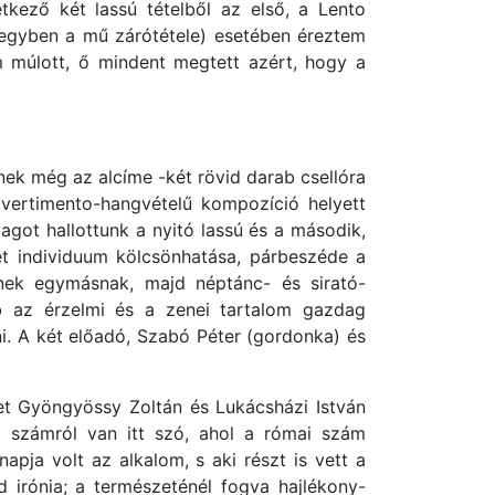
tkező két lassú tételből az első, a Lento
(egyben a mű zárótétele) esetében éreztem
 múlott, ő mindent megtett azért, hogy a
ek még az alcíme -két rövid darab csellóra
ivertimento-hangvételű kompozíció helyett
agot hallottunk a nyitó lassú és a második,
t individuum kölcsönhatása, párbeszéde a
nek egymásnak, majd néptánc- és sirató-
bb az érzelmi és a zenei tartalom gazdag
ni. A két előadó, Szabó Péter (gordonka) és
et Gyöngyössy Zoltán és Lukácsházi István
i számról van itt szó, ahol a római szám
pja volt az alkalom, s aki részt is vett a
 irónia; a természeténél fogva hajlékony-