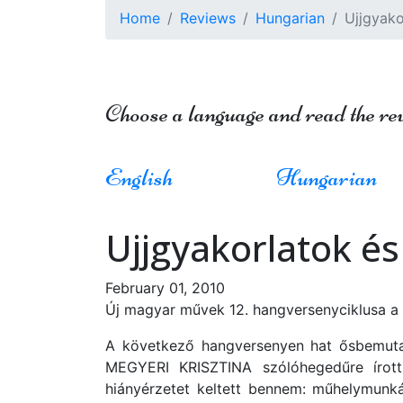
Home
Reviews
Hungarian
Ujjgyak
Choose a language and read the re
English
Hungarian
Ujjgyakorlatok é
February 01, 2010
Új magyar művek 12. hangversenyciklusa a
A következő hangversenyen hat ősbemutat
MEGYERI KRISZTINA szólóhegedűre írott
hiányérzetet keltett bennem: műhelymunká