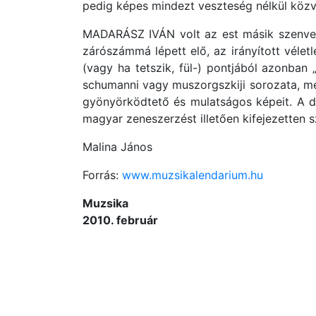
pedig képes mindezt veszteség nélkül közve
MADARÁSZ IVÁN volt az est másik szenved
zárószámmá lépett elő, az irányított vélet
(vagy ha tetszik, fül-) pontjából azonban
schumanni vagy muszorgszkiji sorozata, mely
gyönyörködtető és mulatságos képeit. A d
magyar zeneszerzést illetően kifejezetten s
Malina János
Forrás:
www.muzsikalendarium.hu
Muzsika
2010. február