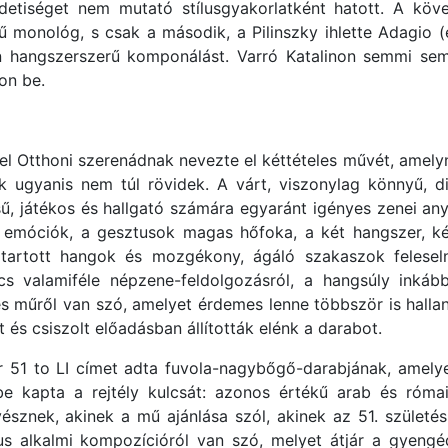
detiséget nem mutató stílusgyakorlatként hatott. A köve
 monológ, s csak a második, a Pilinszky ihlette Adagio 
n hangszerszerű komponálást. Varró Katalinon semmi sem
on be.
Otthoni szerenádnak nevezte el kéttételes művét, amelyn
ek ugyanis nem túl rövidek. A várt, viszonylag könnyű, d
, játékos és hallgató számára egyaránt igényes zenei any
z emóciók, a gesztusok magas hőfoka, a két hangszer, ké
artott hangok és mozgékony, ágáló szakaszok felesel
cs valamiféle népzene-feldolgozásról, a hangsúly inká
s műről van szó, amelyet érdemes lenne többször is halla
 és csiszolt előadásban állították elénk a darabot.
 51 to LI címet adta fuvola-nagybőgő-darabjának, amely
e kapta a rejtély kulcsát: azonos értékű arab és róma
nek, akinek a mű ajánlása szól, akinek az 51. születésna
us alkalmi kompozícióról van szó, melyet átjár a gyengéd