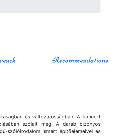
rench
Recommendations
rkaságban és változatosságban. A koncert
olásában szólalt meg. A darab bizonyos
dű-szólóirodalom ismert építőelemeivel és