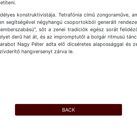
títeni.
élyes konstruktivistája. Tetrafónia című zongoraműve, a
len segítségével négyhangú csoportokból generált rendezett
 „emberszabású", sőt a zenei tradíciók egész sorát felid
et derű hat át, és az impromptutől a bolgár ritmusú táncig
arabot Nagy Péter adta elő dicséretes alapossággal és z
zívderítő hangversenyt zárva le.
BACK