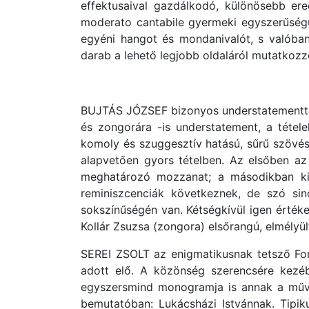
effektusaival gazdálkodó, különösebb ere
moderato cantabile gyermeki egyszerűségű
egyéni hangot és mondanivalót, s valóba
darab a lehető legjobb oldaláról mutatkozz
BUJTÁS JÓZSEF bizonyos understatementtel 
és zongorára -is understatement, a tétel
komoly és szuggesztív hatású, sűrű szövésű
alapvetően gyors tételben. Az elsőben a
meghatározó mozzanat; a másodikban kit
reminiszcenciák következnek, de szó sin
sokszínűségén van. Kétségkívül igen értéke
Kollár Zsuzsa (zongora) elsőrangú, elmélyült
SEREI ZSOLT az enigmatikusnak tetsző For
adott elő. A közönség szerencsére kezéb
egyszersmind monogramja is annak a művész
bemutatóban: Lukácsházi Istvánnak. Tipik