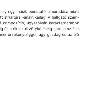
mely egy másik bemutató elmaradása miatt
 struktúra -analitikailag. A hallgató szem-
éző kompozíció, úgyszólván karakterdarabok
 és a riksakuli zötyköléséig sorolja az élet
enei érzékenységgel, egy gazdag és az élő