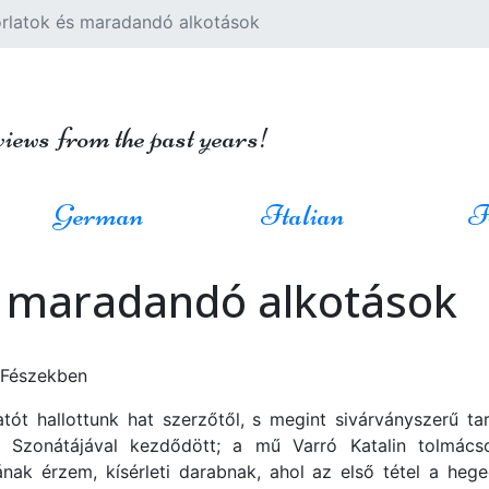
orlatok és maradandó alkotások
views from the past years!
German
Italian
F
s maradandó alkotások
 Fészekben
ót hallottunk hat szerzőtől, s megint sivárványszerű ta
 Szonátájával kezdődött; a mű Varró Katalin tolmács
nak érzem, kísérleti darabnak, ahol az első tétel a hege